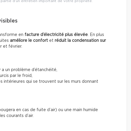
 partie d’un entretien important de votre propriété.
visibles
transforme en
facture d’électricité plus élevée
. En plus
uites
améliore le confort
et
réduit la condensation sur
 et février.
 y a un problème d’étanchéité,
cis par le froid,
es intérieures qui se trouvent sur les murs donnant
ougera en cas de fuite d’air) ou une main humide
es courants d’air.