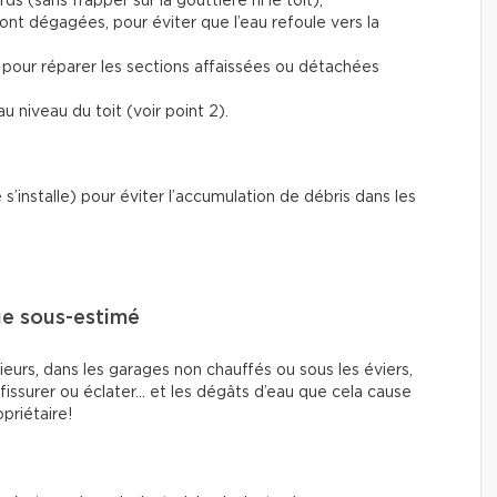
rds (sans frapper sur la gouttière ni le toit),
sont dégagées, pour éviter que l’eau refoule vers la
 pour réparer les sections affaissées ou détachées
u niveau du toit (voir point 2).
e s’installe) pour éviter l’accumulation de débris dans les
ue sous-estimé
eurs, dans les garages non chauffés ou sous les éviers,
 fissurer ou éclater… et les dégâts d’eau que cela cause
priétaire!